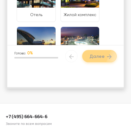
Отель
Жилой комплекс
0%
Готово:
Далее
Аэропорт / ЖД
Спорткомплекс /
Вокзал
фитнес центр
Загородный
Логистический
вэлнес-центр
центр
+7 (495) 664-664-6
Звоните по всем вопросам